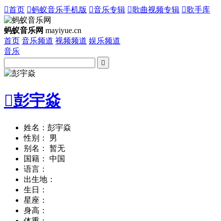

首页

蚂蚁音乐手机版

音乐专辑

歌曲视频专辑

歌手库
蚂蚁音乐网
mayiyue.cn
首页
音乐频道
视频频道
娱乐频道
音乐


彭宇焱
姓名：彭宇焱
性别： 男
别名： 暂无
国籍： 中国
语言：
出生地：
生日：
星座：
身高：
体重：