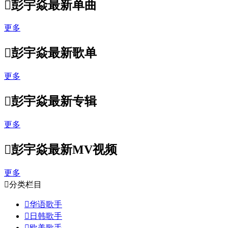

彭宇焱最新单曲
更多

彭宇焱最新歌单
更多

彭宇焱最新专辑
更多

彭宇焱最新MV视频
更多

分类栏目

华语歌手

日韩歌手

欧美歌手