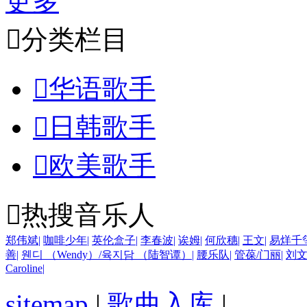
更多

分类栏目

华语歌手

日韩歌手

欧美歌手

热搜音乐人
郑伟斌
|
咖啡少年
|
英伦盒子
|
李春波
|
诶姆
|
何欣穗
|
王文
|
易烊千
善
|
웬디 （Wendy）/육지담 （陆智谭）
|
腰乐队
|
管葆/门丽
|
刘
Caroline
|
sitemap
|
歌曲入库
|