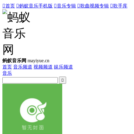

首页

蚂蚁音乐手机版

音乐专辑

歌曲视频专辑

歌手库
蚂蚁音乐网
mayiyue.cn
首页
音乐频道
视频频道
娱乐频道
音乐
