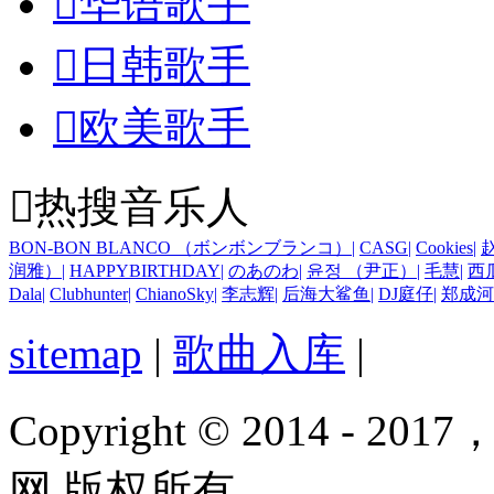

华语歌手

日韩歌手

欧美歌手

热搜音乐人
BON-BON BLANCO （ボンボンブランコ）
|
CASG
|
Cookies
|
润雅）
|
HAPPYBIRTHDAY
|
のあのわ
|
윤정 （尹正）
|
毛慧
|
西
Dala
|
Clubhunter
|
ChianoSky
|
李志辉
|
后海大鲨鱼
|
DJ庭仔
|
郑成河
sitemap
|
歌曲入库
|
Copyright © 2014 - 2017
网 版权所有