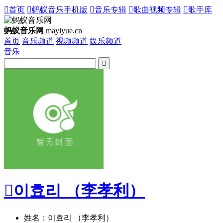

首页

蚂蚁音乐手机版

音乐专辑

歌曲视频专辑

歌手库
蚂蚁音乐网
mayiyue.cn
首页
音乐频道
视频频道
娱乐频道
音乐


이효리 （李孝利）
姓名：이효리 （李孝利）