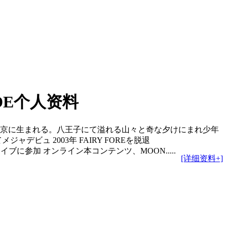
IDE个人资料
小简介 京に生まれる。八王子にて溢れる山々と奇な夕けにまれ少年
デビュ 2003年 FAIRY FOREを脱退
イブに参加 オンライン本コンテンツ、MOON.....
[详细资料+]