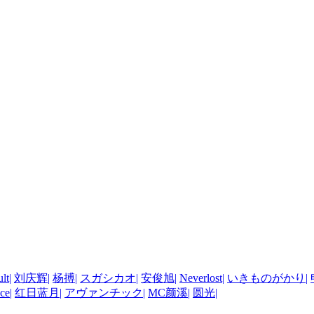
lt
|
刘庆辉
|
杨搏
|
スガシカオ
|
安俊旭
|
Neverlost
|
いきものがかり
|
ce
|
红日蓝月
|
アヴァンチック
|
MC颜溪
|
圆光
|