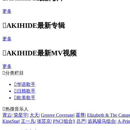
更多

AKIHIDE最新专辑
更多

AKIHIDE最新MV视频
更多

分类栏目

华语歌手

日韩歌手

欧美歌手

热搜音乐人
霄云
|
荣星宇
|
大天
|
Groove Coverage
|
霍尊
|
Elizabeth & The Catapu
KingStar
|
王一凡
|
张芸京
|
PNC[组合]
|
吕严
|
追风骏马组合
|
A-Prin