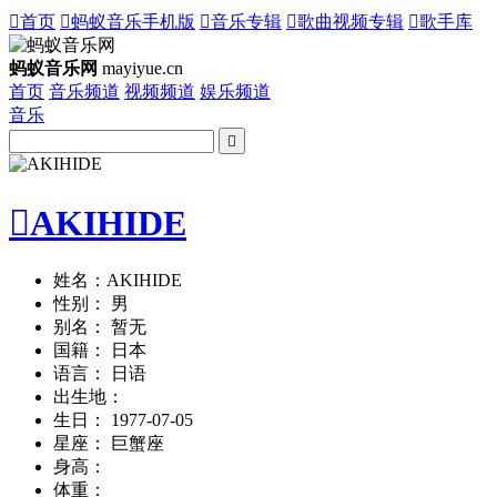

首页

蚂蚁音乐手机版

音乐专辑

歌曲视频专辑

歌手库
蚂蚁音乐网
mayiyue.cn
首页
音乐频道
视频频道
娱乐频道
音乐


AKIHIDE
姓名：AKIHIDE
性别： 男
别名： 暂无
国籍： 日本
语言： 日语
出生地：
生日： 1977-07-05
星座： 巨蟹座
身高：
体重：