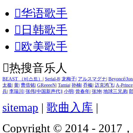

华语歌手

日韩歌手

欧美歌手

热搜音乐人
BEAST （비스트）
|
Serial-8
|
龙梅子
|
アルスマグナ
|
Beyoncé/Jon
太极
|
黄
|
曹倍铭
|
GReeeeN
|
Tamia
|
孙楠
|
乔榛
|
迈克鸿飞
|
A-Prince
兵
|
李瑞川
|
张伟[中国新声代]
|
小明
|
曾春年
|
张坤
|
地球三兄弟
|
sitemap
|
歌曲入库
|
Copyright © 2014 - 2017