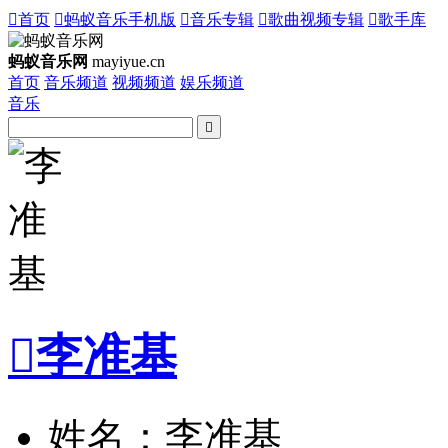

首页

蚂蚁音乐手机版

音乐专辑

歌曲视频专辑

歌手库
蚂蚁音乐网
mayiyue.cn
首页
音乐频道
视频频道
娱乐频道
音乐


李准基
姓名：李准基