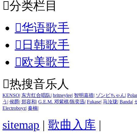

分类栏目

华语歌手

日韩歌手

欧美歌手

热搜音乐人
KENSO
|
东方红合唱队
|
britneylee
|
智明嘉措
|
ゾンビちゃん
|
Pola
う
|
侯爵
|
郑容和
|
G.E.M. 邓紫棋/陈奕迅
|
Fukase
|
马汝珑
|
Banda
|
Electroboyz
|
秦楠
|
sitemap
|
歌曲入库
|