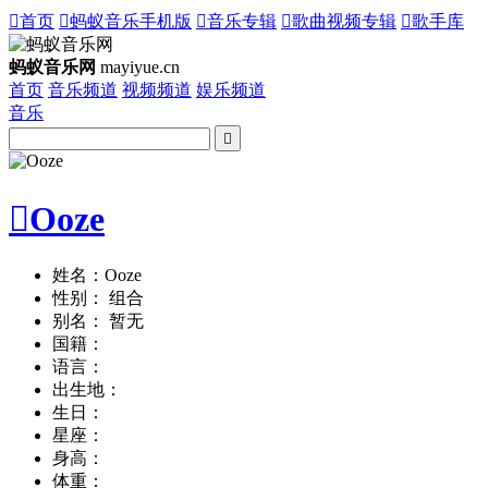

首页

蚂蚁音乐手机版

音乐专辑

歌曲视频专辑

歌手库
蚂蚁音乐网
mayiyue.cn
首页
音乐频道
视频频道
娱乐频道
音乐


Ooze
姓名：Ooze
性别： 组合
别名： 暂无
国籍：
语言：
出生地：
生日：
星座：
身高：
体重：