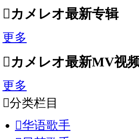

カメレオ最新专辑
更多

カメレオ最新MV视
更多

分类栏目

华语歌手