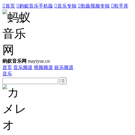

首页

蚂蚁音乐手机版

音乐专辑

歌曲视频专辑

歌手库
蚂蚁音乐网
mayiyue.cn
首页
音乐频道
视频频道
娱乐频道
音乐
