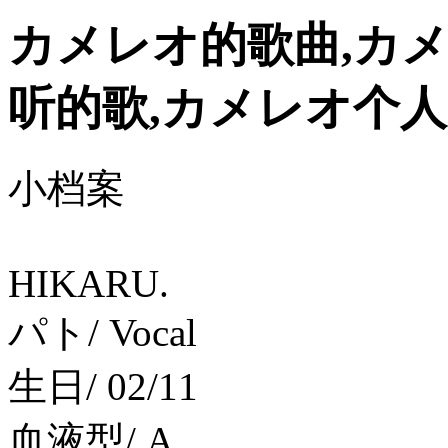
カメレオ的歌曲,カメ
听的歌,カメレオ个
小档案
HIKARU.
パト/ Vocal
生日/ 02/11
血液型/ A