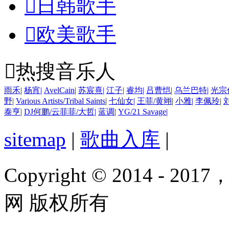

日韩歌手

欧美歌手

热搜音乐人
雨禾
|
杨宵
|
AvelCain
|
苏宸熹
|
江子
|
睿均
|
吕曹恺
|
乌兰巴特
|
光宗
野
|
Various Artists/Tribal Saints
|
七仙女
|
王菲/黄翊
|
小雅
|
李佩玲
|
泰亨
|
DJ何鹏/云菲菲/大哲
|
蓝调
|
YG/21 Savage
|
sitemap
|
歌曲入库
|
Copyright © 2014 - 2017
网 版权所有