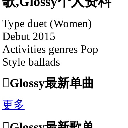
歌,Glossy个人资料
Type duet (Women)
Debut 2015
Activities genres Pop
Style ballads

Glossy最新单曲
更多

Glossy最新歌单