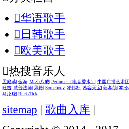

华语歌手

日韩歌手

欧美歌手

热搜音乐人
孟庭苇
|
金海
|
Mc小八戒
|
Perfume （电音香水）
|
中国广播艺术
旺吉
|
慧普法师
|
风铃
|
Somebody
|
邓伟标
|
慕容天宝
|
姜孝萌
|
本兮
马汝珑
|
Buck-Tick
|
sitemap
|
歌曲入库
|