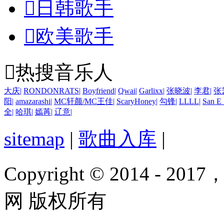

日韩歌手

欧美歌手

热搜音乐人
大庆
|
RONDONRATS
|
Boyfriend
|
Qwai
|
Garlixx
|
张晓波
|
李君
|
张
阳
|
amazarashi
|
MC轩颜/MC王佳
|
ScaryHoney
|
勾锋
|
LLLL
|
San
全
|
哈琪
|
嫣苒
|
辽意
|
sitemap
|
歌曲入库
|
Copyright © 2014 - 2017
网 版权所有