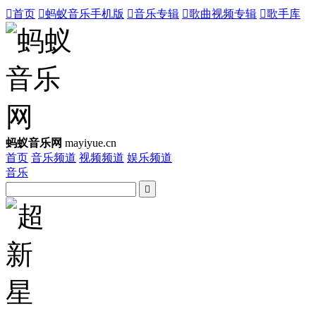

首页

蚂蚁音乐手机版

音乐专辑

歌曲视频专辑

歌手库
蚂蚁音乐网
mayiyue.cn
首页
音乐频道
视频频道
娱乐频道
音乐
