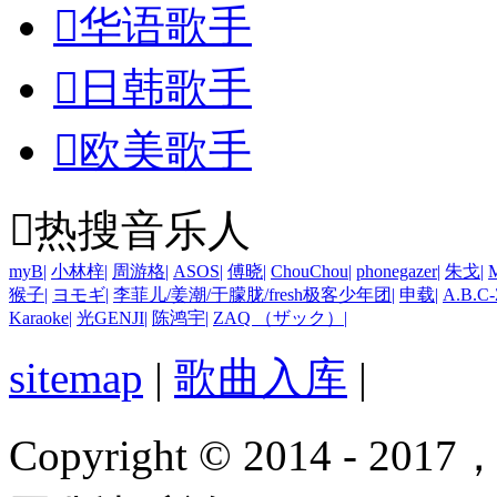

华语歌手

日韩歌手

欧美歌手

热搜音乐人
myB
|
小林梓
|
周游格
|
ASOS
|
傅晓
|
ChouChou
|
phonegazer
|
朱戈
|
猴子
|
ヨモギ
|
李菲儿/姜潮/于朦胧/fresh极客少年团
|
申载
|
A.B.C-
Karaoke
|
光GENJI
|
陈鸿宇
|
ZAQ （ザック）
|
sitemap
|
歌曲入库
|
Copyright © 2014 - 2017