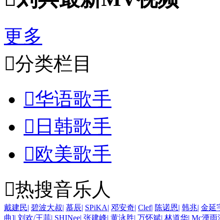
更多

分类栏目

华语歌手

日韩歌手

欧美歌手

热搜音乐人
戴建民
|
碧波大叔
|
慕辰
|
SPiKA
|
邓安奇
|
Clef
|
陈诺恩
|
韩兆
|
金延
曲]
|
刘欢/王菲
|
SHINee
|
张建峰
|
黄泳胜
|
万怀斌
|
林道华
|
Mc湮