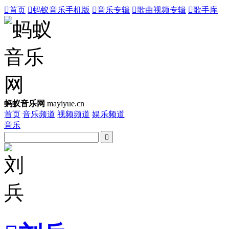

首页

蚂蚁音乐手机版

音乐专辑

歌曲视频专辑

歌手库
蚂蚁音乐网
mayiyue.cn
首页
音乐频道
视频频道
娱乐频道
音乐
