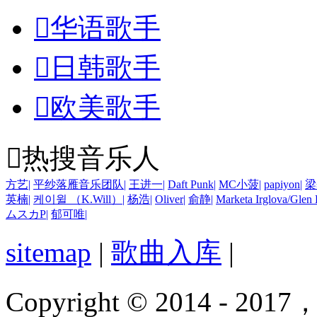

华语歌手

日韩歌手

欧美歌手

热搜音乐人
方艺
|
平纱落雁音乐团队
|
王进一
|
Daft Punk
|
MC小菠
|
papiyon
|
梁
英楠
|
케이윌 （K.Will）
|
杨浩
|
Oliver
|
俞静
|
Marketa Irglova/Glen
ムスカP
|
郁可唯
|
sitemap
|
歌曲入库
|
Copyright © 2014 - 2017