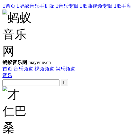

首页

蚂蚁音乐手机版

音乐专辑

歌曲视频专辑

歌手库
蚂蚁音乐网
mayiyue.cn
首页
音乐频道
视频频道
娱乐频道
音乐
