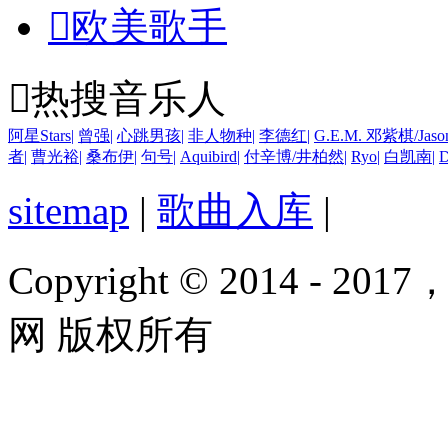

欧美歌手

热搜音乐人
阿星Stars
|
曾强
|
心跳男孩
|
非人物种
|
李德红
|
G.E.M. 邓紫棋/Jaso
者
|
曹光裕
|
桑布伊
|
句号
|
Aquibird
|
付辛博/井柏然
|
Ryo
|
白凯南
|
D
sitemap
|
歌曲入库
|
Copyright © 2014 - 2017
网 版权所有