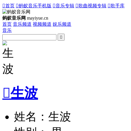

首页

蚂蚁音乐手机版

音乐专辑

歌曲视频专辑

歌手库
蚂蚁音乐网
mayiyue.cn
首页
音乐频道
视频频道
娱乐频道
音乐


生波
姓名：生波