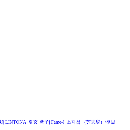
]
|
LINTONA
|
夏玄
|
孽子
|
Fame-J
|
소지섭 （苏志燮）/샛별