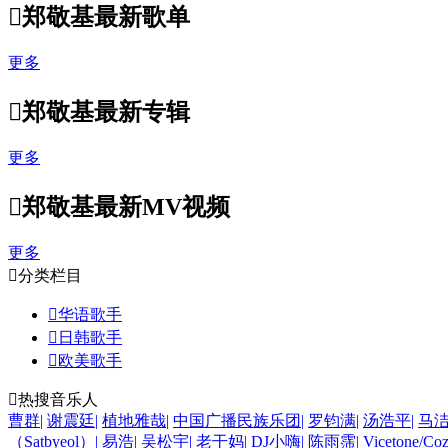

郑敬基最新歌单
更多

郑敬基最新专辑
更多

郑敬基最新MV视频
更多

分类栏目

华语歌手

日韩歌手

欧美歌手

热搜音乐人
曹群
|
谢震廷
|
植地雅哉
|
中国广播民族乐团
|
罗钧满
|
汤浩平
|
马
（Satbyeol）
|
易浩
|
吴松宇
|
老干妈
|
DJ小嗨
|
陈雨霈
|
Vicetone/Coz