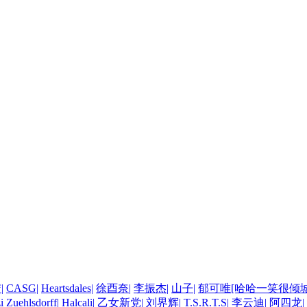
洁
|
CASG
|
Heartsdales
|
徐酉奈
|
李振杰
|
山子
|
郁可唯[哈哈一笑很倾城
i Zuehlsdorff
|
Halcali
|
乙女新党
|
刘界辉
|
T.S.R.T.S
|
李云迪
|
阿四龙
|