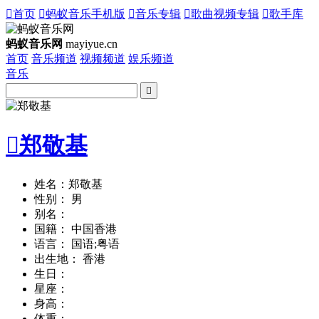

首页

蚂蚁音乐手机版

音乐专辑

歌曲视频专辑

歌手库
蚂蚁音乐网
mayiyue.cn
首页
音乐频道
视频频道
娱乐频道
音乐


郑敬基
姓名：郑敬基
性别： 男
别名：
国籍： 中国香港
语言： 国语;粤语
出生地： 香港
生日：
星座：
身高：
体重：