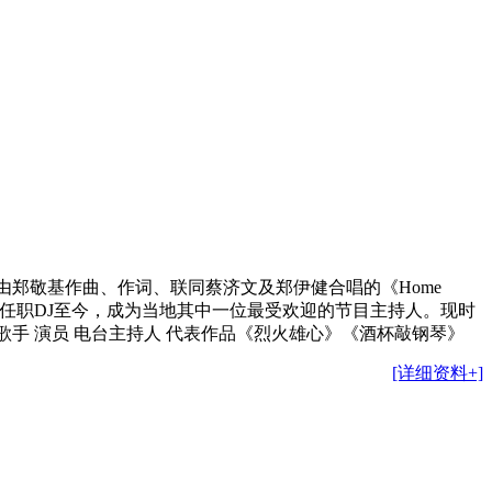
之一。由郑敬基作曲、作词、联同蔡济文及郑伊健合唱的《Home
电台任职DJ至今，成为当地其中一位最受欢迎的节目主持人。现时
2 职 业歌手 演员 电台主持人 代表作品《烈火雄心》《酒杯敲钢琴》
[详细资料+]