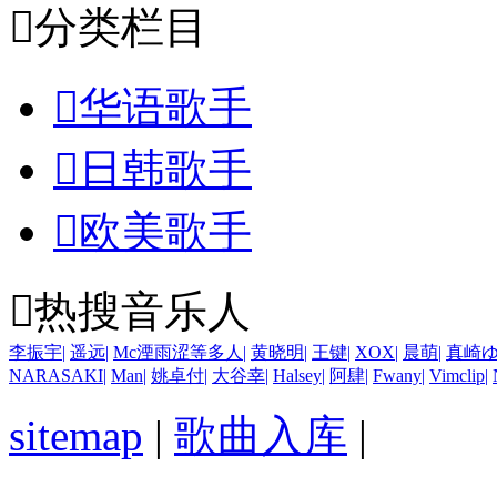

分类栏目

华语歌手

日韩歌手

欧美歌手

热搜音乐人
李振宇
|
遥远
|
Mc湮雨涩等多人
|
黄晓明
|
王键
|
XOX
|
晨萌
|
真崎
NARASAKI
|
Man
|
姚卓付
|
大谷幸
|
Halsey
|
阿肆
|
Fwany
|
Vimclip
|
sitemap
|
歌曲入库
|