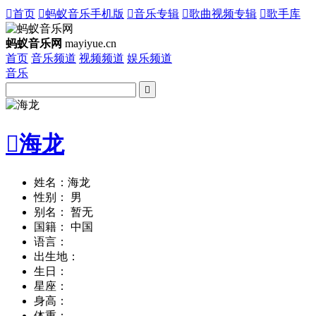

首页

蚂蚁音乐手机版

音乐专辑

歌曲视频专辑

歌手库
蚂蚁音乐网
mayiyue.cn
首页
音乐频道
视频频道
娱乐频道
音乐


海龙
姓名：海龙
性别： 男
别名： 暂无
国籍： 中国
语言：
出生地：
生日：
星座：
身高：
体重：