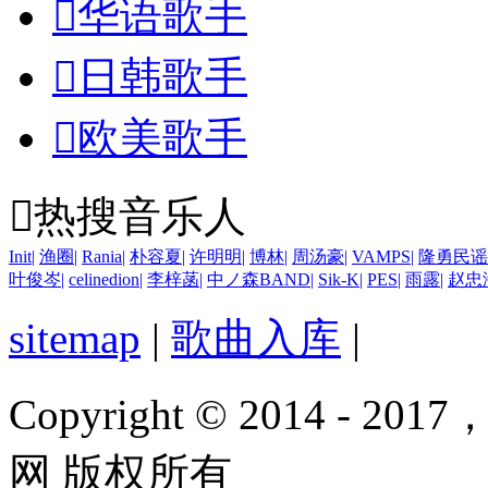

华语歌手

日韩歌手

欧美歌手

热搜音乐人
Init
|
渔圈
|
Rania
|
朴容夏
|
许明明
|
博林
|
周汤豪
|
VAMPS
|
隆勇民谣
叶俊岑
|
celinedion
|
李梓菡
|
中ノ森BAND
|
Sik-K
|
PES
|
雨露
|
赵忠
sitemap
|
歌曲入库
|
Copyright © 2014 - 2017
网 版权所有