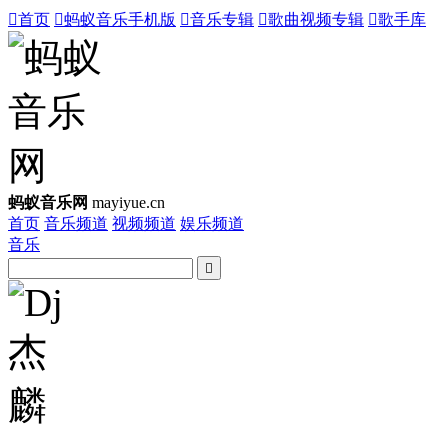

首页

蚂蚁音乐手机版

音乐专辑

歌曲视频专辑

歌手库
蚂蚁音乐网
mayiyue.cn
首页
音乐频道
视频频道
娱乐频道
音乐
