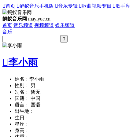

首页

蚂蚁音乐手机版

音乐专辑

歌曲视频专辑

歌手库
蚂蚁音乐网
mayiyue.cn
首页
音乐频道
视频频道
娱乐频道
音乐


李小雨
姓名：李小雨
性别： 男
别名： 暂无
国籍： 中国
语言： 国语
出生地：
生日：
星座：
身高：
体重：