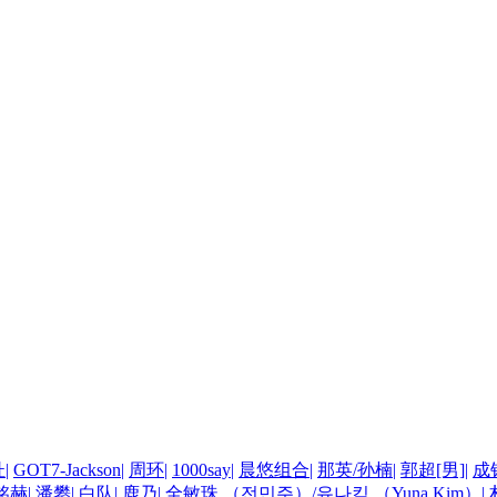
杜
|
GOT7-Jackson
|
周环
|
1000say
|
晨悠组合
|
那英/孙楠
|
郭超[男]
|
成
铭赫
|
潘攀
|
白队
|
鹿乃
|
全敏珠 （전민주）/유나킴 （Yuna Kim）
|