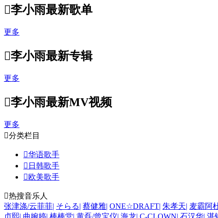

李小雨最新歌单
更多

李小雨最新专辑
更多

李小雨最新MV视频
更多

分类栏目

华语歌手

日韩歌手

欧美歌手

热搜音乐人
张津涤/云菲菲
|
そらる
|
蔡健雅
|
ONE☆DRAFT
|
朱孝天
|
麦霸阿
贞熙
|
曲婉婷
|
棒棒堂
|
黄磊/曾宝仪
|
海龙
|
C-CLOWN
|
石汉华
|
湛