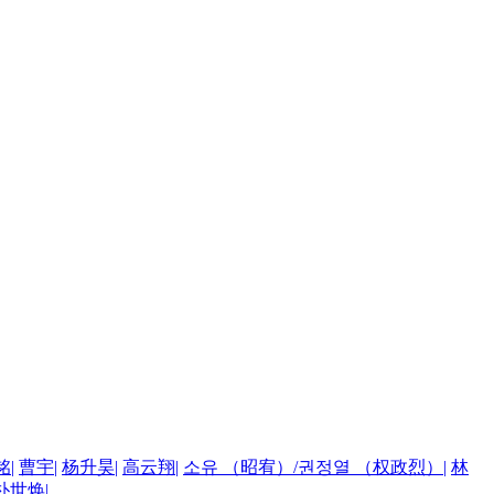
铭
|
曹宇
|
杨升昊
|
高云翔
|
소유 （昭宥）/권정열 （权政烈）
|
林
朴世焕
|